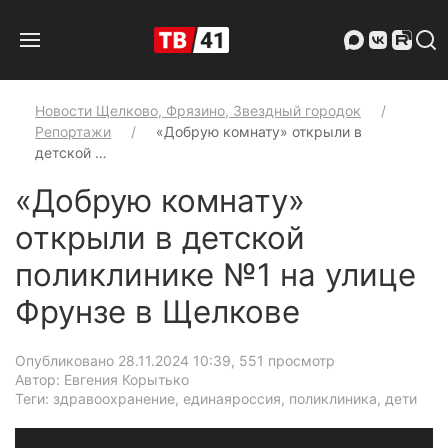
Новости Щелково, Фрязино, Звездный городок
Репортажи
«Добрую комнату» открыли в
детской …
«Добрую комнату»
открыли в детской
поликлинике №1 на улице
Фрунзе в Щелкове
Опубликовано 28.11.2024 10:39
, 551 просмотр
Автор: Евгения Корытько
Теги: здравоохранение, единаяроссия, поликлиника, дети