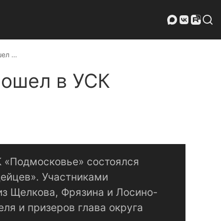
шел …
рошел в УСК
К «Подмосковье» состоялся
дейцев». Участниками
из Щелкова, Фрязина и Лосино-
еля и призеров глава округа