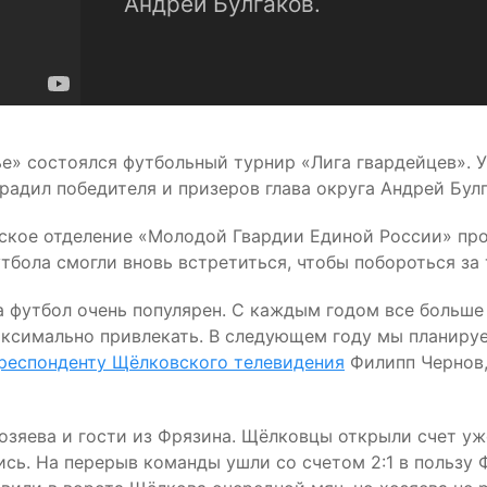
Андрей Булгаков.
» состоялся футбольный турнир «Лига гвардейцев». У
радил победителя и призеров глава округа Андрей Булг
ское отделение «Молодой Гвардии Единой России» про
тбола смогли вновь встретиться, чтобы побороться за
а футбол очень популярен. С каждым годом все больше
ксимально привлекать. В следующем году мы планируе
респонденту Щёлковского телевидения
Филипп Чернов,
озяева и гости из Фрязина. Щёлковцы открыли счет уже
сь. На перерыв команды ушли со счетом 2:1 в пользу Ф