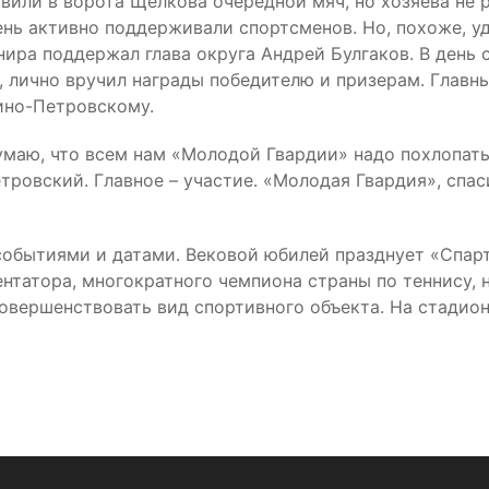
авили в ворота Щёлкова очередной мяч, но хозяева не 
нь активно поддерживали спортсменов. Но, похоже, уд
рнира поддержал глава округа Андрей Булгаков. В ден
 лично вручил награды победителю и призерам. Главн
сино-Петровскому.
умаю, что всем нам «Молодой Гвардии» надо похлопать.
тровский. Главное – участие. «Молодая Гвардия», спа
обытиями и датами. Вековой юбилей празднует «Спарта
татора, многократного чемпиона страны по теннису, на
овершенствовать вид спортивного объекта. На стадион