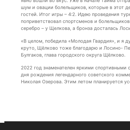
явно вошли во вкус. Уже в начале тайма отпр
шум и овации болельщиков, которые в этот де
гостей. Итог игры – 4:2. Идею проведения ту
поприветствовал спортсменов и болельщиков,
серебро – у Щелкова, а бронза досталась Ло
«В целом, победила «Молодая Гвардия», и я д
круто, Щёлково тоже благодарю и Лосино- Пе
Булгаков, глава городского округа Щёлково.
2022 год знаменателен яркими спортивными с
дня рождения легендарного советского коммен
Николая Озерова. Этим летом планируется ус