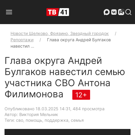
Новости Щелково, Фрязино, Звездный городок
Репортажи
Глава округа Андрей Булгаков
навестил …
Глава округа Андрей
Булгаков навестил семью
участника СВО Антона
Филимонова
12+
Опубликовано 18.03.2025 14:31
, 484 просмотра
Автор: Виктория Мельник
Теги: сво, помощь, поддержка, семья