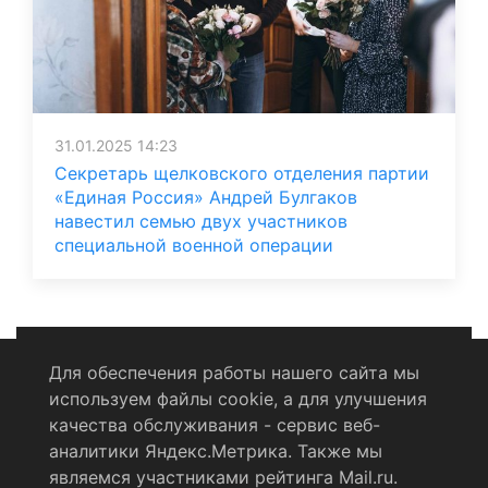
31.01.2025 14:23
Секретарь щелковского отделения партии
«Единая Россия» Андрей Булгаков
навестил семью двух участников
специальной военной операции
Для обеспечения работы нашего сайта мы
используем файлы cookie, а для улучшения
Политика конфиденциальности
качества обслуживания - сервис веб-
аналитики Яндекс.Метрика. Также мы
Согласие на обработку персональных данных
являемся участниками рейтинга Mail.ru.