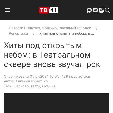
Новости Щелково, Фрязино, Звездный городок
Репортажи
Хиты под открытым небом: в …
Хиты под открытым
небом: в Театральном
сквере вновь звучал рок
Опубликовано 05.07.2024 10:05
, 489 просмотров
Автор: Евгения Корытько
Теги: щелково, театр, музыка