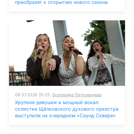
преобразят к открытию нового сезона
09.07.2026 20:25,
Екатерина Петровичева
Хрупкие девушки и мощный вокал:
солистки Щёлковского духового оркестра
выступили на очередном «Саунд Сквере»