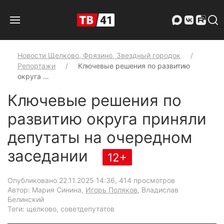
Новости Щелково, Фрязино, Звездный городок
Репортажи
Ключевые решения по развитию
округа …
Ключевые решения по
развитию округа приняли
депутаты на очередном
заседании
12+
Опубликовано 22.11.2025 14:36
, 414 просмотров
Автор: Мария Синина,
Игорь Поляков
, Владислав
Белинский
Теги: щелково, советдепутатов