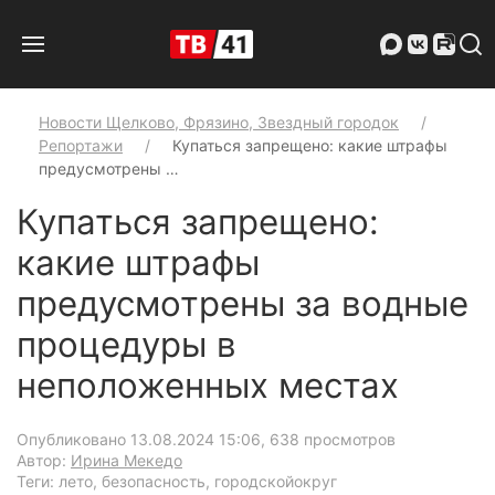
Новости Щелково, Фрязино, Звездный городок
Репортажи
Купаться запрещено: какие штрафы
предусмотрены …
Купаться запрещено:
какие штрафы
предусмотрены за водные
процедуры в
неположенных местах
Опубликовано 13.08.2024 15:06
, 638 просмотров
Автор:
Ирина Мекедо
Теги: лето, безопасность, городскойокруг