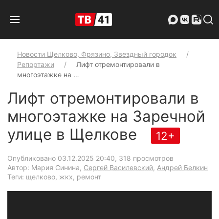
Новости Щелково, Фрязино, Звездный городок
Репортажи
Лифт отремонтировали в
многоэтажке на …
Лифт отремонтировали в
многоэтажке на Заречной
улице в Щелкове
12+
Опубликовано 03.12.2025 20:40
, 318 просмотров
Автор: Мария Синина,
Сергей Василевский
,
Андрей Белкин
Теги: щелково, жкх, ремонт