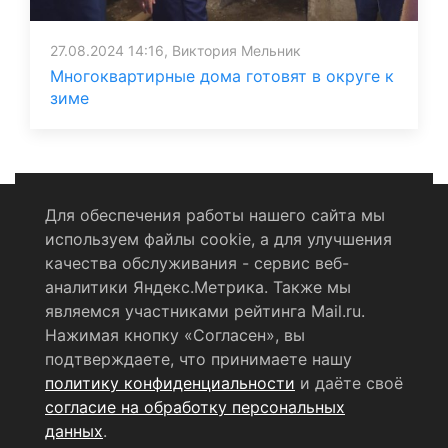
27.08.2024 14:16, Виктория Мельник
Многоквартирные дома готовят в округе к
зиме
Для обеспечения работы нашего сайта мы
используем файлы cookie, а для улучшения
Политика конфиденциальности
качества обслуживания - сервис веб-
аналитики Яндекс.Метрика. Также мы
Согласие на обработку персональных данных
являемся участниками рейтинга Mail.ru.
Нажимая кнопку «Согласен», вы
RSS-лента
подтверждаете, что принимаете нашу
политику конфиденциальности
и даёте своё
© 2004 - 2026 Сетевое издание Щёлковское ТВ.
согласие на обработку персональных
Свидетельство о регистрации СМИ
данных
.
ЭЛ № ФС 77 - 79754 от 07.12.2020 г.
Выдано Федеральной