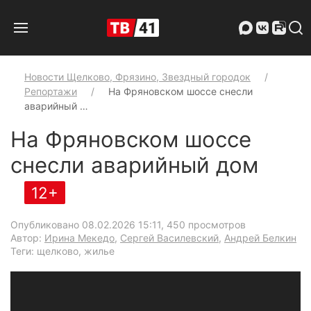
Новости Щелково, Фрязино, Звездный городок
Репортажи
На Фряновском шоссе снесли
аварийный …
На Фряновском шоссе
снесли аварийный дом
12+
Опубликовано 08.02.2026 15:11
, 450 просмотров
Автор:
Ирина Мекедо
,
Сергей Василевский
,
Андрей Белкин
Теги: щелково, жилье