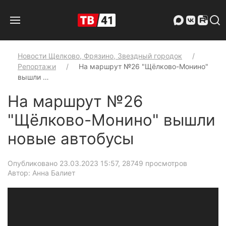
Новости Щелково, Фрязино, Звездный городок
Репортажи
На маршрут №26 "Щёлково-Монино"
вышли …
На маршрут №26
"Щёлково-Монино" вышли
новые автобусы
Опубликовано 23.03.2023 15:57
, 28749 просмотров
Автор: Анна Балиет