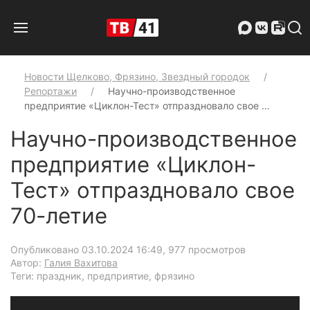
Новости Щелково, Фрязино, Звездный городок
Репортажи
Научно-производственное
предприятие «Циклон-Тест» отпраздновало свое …
Научно-производственное
предприятие «Циклон-
Тест» отпраздновало свое
70-летие
Опубликовано 03.10.2024 16:49
, 977 просмотров
Автор:
Галия Вахитова
Теги: праздник, предприятие, фрязино