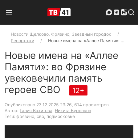
Новости Щелково, Фрязино, Звездный городок
Репортажи
Новые имена на «Аллее Памяти»: …
Новые имена на «Аллее
Памяти»: во Фрязине
увековечили память
героев СВО
12+
Опубликовано 23.12.2025 23:26
, 614 просмотров
Автор:
Галия Вахитова
,
Никита Буренков
Теги: фрязино, сво, подмосковье