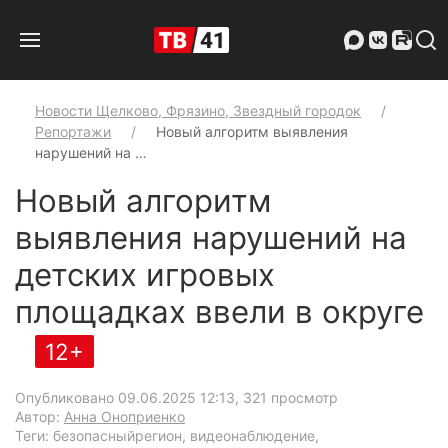
Новости Щелково, Фрязино, Звездный городок
Репортажи
Новый алгоритм выявления
нарушений на …
Новый алгоритм
выявления нарушений на
детских игровых
площадках ввели в округе
12+
Опубликовано 09.06.2025 12:13
, 321 просмотр
Автор:
Анна Оноприенко
Теги: безопасныйрегион, видеонаблюдение,