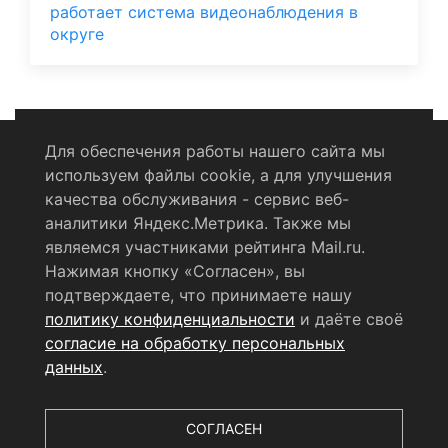
работает система видеонаблюдения в
округе
Для обеспечения работы нашего сайта мы
используем файлы cookie, а для улучшения
Политика конфиденциальности
качества обслуживания - сервис веб-
аналитики Яндекс.Метрика. Также мы
Согласие на обработку персональных данных
являемся участниками рейтинга Mail.ru.
Нажимая кнопку «Согласен», вы
RSS-лента
подтверждаете, что принимаете нашу
политику конфиденциальности
и даёте своё
© 2004 - 2026 Сетевое издание Щёлковское ТВ.
согласие на обработку персональных
Свидетельство о регистрации СМИ
данных
.
ЭЛ № ФС 77 - 79754 от 07.12.2020 г.
Выдано Федеральной
службой по надзору в сфере связи, информационных
технологий и массовых коммуникаций (РОСКОМНАДЗОР).
СОГЛАСЕН
Учредитель ООО «Телерадиокомпания «Щёлково», главный