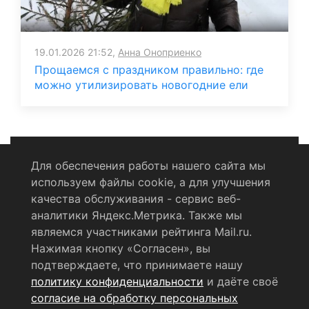
19.01.2026 21:52,
Анна Оноприенко
Прощаемся с праздником правильно: где
можно утилизировать новогодние ели
Для обеспечения работы нашего сайта мы
используем файлы cookie, а для улучшения
Политика конфиденциальности
качества обслуживания - сервис веб-
аналитики Яндекс.Метрика. Также мы
Согласие на обработку персональных данных
являемся участниками рейтинга Mail.ru.
Нажимая кнопку «Согласен», вы
RSS-лента
подтверждаете, что принимаете нашу
политику конфиденциальности
и даёте своё
© 2004 - 2026 Сетевое издание Щёлковское ТВ.
согласие на обработку персональных
Свидетельство о регистрации СМИ