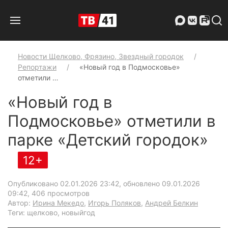
Новости Щелково, Фрязино, Звездный городок
Репортажи
«Новый год в Подмосковье»
отметили …
«Новый год в
Подмосковье» отметили в
парке «Детский городок»
12+
Опубликовано 02.01.2026 23:42, обновлено 09.01.2026
09:42
, 406 просмотров
Автор:
Ирина Мекедо
,
Игорь Поляков
,
Андрей Белкин
Теги: щелково, новыйгод