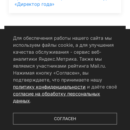
«Директор года»
Для обеспечения работы нашего сайта мы
используем файлы cookie, а для улучшения
Политика конфиденциальности
качества обслуживания - сервис веб-
аналитики Яндекс.Метрика. Также мы
Согласие на обработку персональных данных
являемся участниками рейтинга Mail.ru.
Нажимая кнопку «Согласен», вы
RSS-лента
подтверждаете, что принимаете нашу
политику конфиденциальности
и даёте своё
© 2004 - 2026 Сетевое издание Щёлковское ТВ.
согласие на обработку персональных
Свидетельство о регистрации СМИ
данных
.
ЭЛ № ФС 77 - 79754 от 07.12.2020 г.
Выдано Федеральной
службой по надзору в сфере связи, информационных
технологий и массовых коммуникаций (РОСКОМНАДЗОР).
СОГЛАСЕН
Учредитель ООО «Телерадиокомпания «Щёлково», главный
редактор
Беляева Е.М.
Все права защищены.