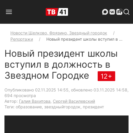
Новости Щелково, Фрязино, Звездный городок
Репортажи
Новый президент школы вступил в …
Новый президент школы
вступил в должность в
Звездном Городке
12+
Опубликовано 02.11.2025 14:55, обновлено 03.11.2025 14:58
,
694 просмотра
Автор:
Галия Вахитова
,
Сергей Василевский
Теги: образование, звездныйгородок, президент