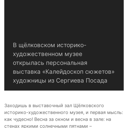
В щёлковском историко-
художественном музее
открылась персональная
выставка «Калейдоскоп сюжетов»
художницы из Сергиева Посада
Заходишь в выставочный зал Щёлковского
историко-художественного музея, и первая мысль:
как чудесно! Весна за окном и весна в зале: на
стенах яркими солнечными пятнами –