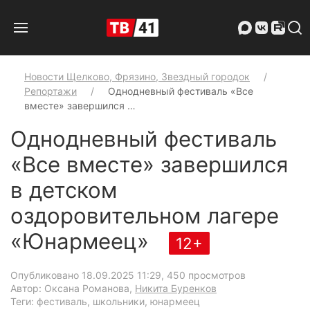
Новости Щелково, Фрязино, Звездный городок
Репортажи
Однодневный фестиваль «Все
вместе» завершился …
Однодневный фестиваль
«Все вместе» завершился
в детском
оздоровительном лагере
«Юнармеец»
12+
Опубликовано 18.09.2025 11:29
, 450 просмотров
Автор: Оксана Романова,
Никита Буренков
Теги: фестиваль, школьники, юнармеец