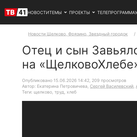
НОВОСТИ
ТЕМЫ
ПРОЕКТЫ
ТЕЛЕПРОГРАММА
Новости Щелково, Фрязино, Звездный городок
Отец и сын Завьял
на «ЩелковоХлебе
Опубликовано 15.06.2026 14:42
, 209 просмотров
Автор: Екатерина Петровичева,
Сергей Василевский
,
Теги: щелково, труд, хлеб