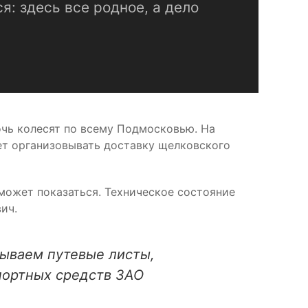
я: здесь все родное, а дело
очь колесят по всему Подмосковью. На
ет организовывать доставку щелковского
может показаться. Техническое состояние
ич.
сываем путевые листы,
портных средств ЗАО