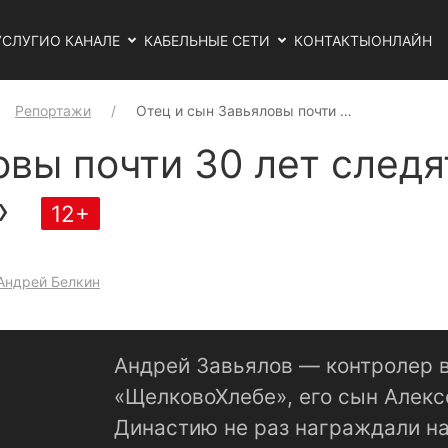
УСЛУГИ
О КАНАЛЕ
КАБЕЛЬНЫЕ СЕТИ
КОНТАКТЫ
ОНЛАЙН
Репортажи
Отец и сын Завьяловы почти …
овы почти 30 лет следя
»
12+
Андрей Белкин
Андрей Завьялов — контролер 
«ЩелковоХлебе», его сын Алекс
Династию не раз награждали на