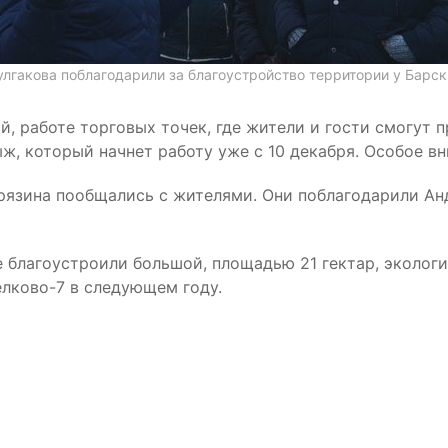
улгакова поблагодарили за благоустройство территории у Барск
, работе торговых точек, где жители и гости смогут п
, который начнет работу уже с 10 декабря. Особое вн
Фрязина пообщались с жителями. Они поблагодарили Ан
 благоустроили большой, площадью 21 гектар, экологи
елково-7 в следующем году.