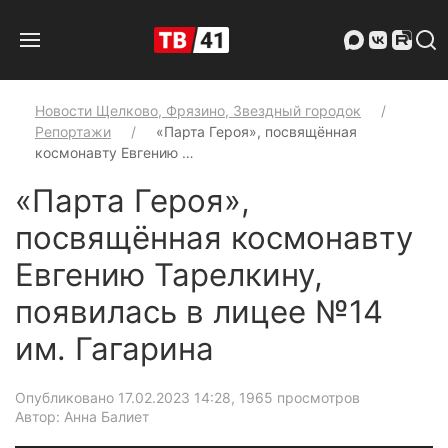
Новости Щелково, Фрязино, Звездный городок
Репортажи
«Парта Героя», посвящённая
космонавту Евгению …
«Парта Героя»,
посвящённая космонавту
Евгению Тарелкину,
появилась в лицее №14
им. Гагарина
Опубликовано 17.02.2023 14:28
, 1965 просмотров
Автор: Анна Балиет