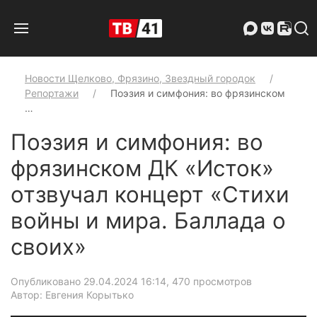
Новости Щелково, Фрязино, Звездный городок
Репортажи
Поэзия и симфония: во фрязинском
…
Поэзия и симфония: во
фрязинском ДК «Исток»
отзвучал концерт «Стихи
войны и мира. Баллада о
своих»
Опубликовано 29.04.2024 16:14
, 470 просмотров
Автор: Евгения Корытько