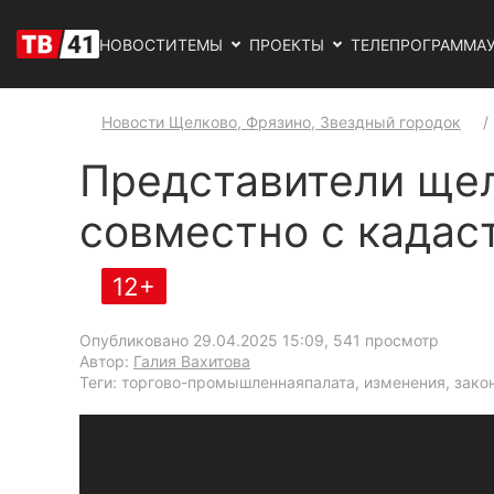
НОВОСТИ
ТЕМЫ
ПРОЕКТЫ
ТЕЛЕПРОГРАММА
Новости Щелково, Фрязино, Звездный городок
Представители ще
совместно с кадас
12+
Опубликовано 29.04.2025 15:09
, 541 просмотр
Автор:
Галия Вахитова
Теги: торгово-промышленнаяпалата, изменения, зако