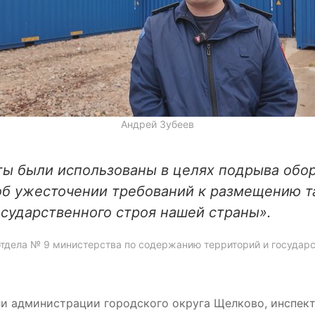
Андрей Зубеев
ты были использованы в целях подрыва обо
б ужесточении требований к размещению та
осударственного строя нашей страны».
 отдела № 9 министерства по содержанию территорий и госуд
ели администрации городского округа Щелково, инспе