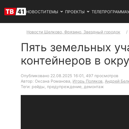
НОВОСТИ
ТЕМЫ
ПРОЕКТЫ
ТЕЛЕПРОГРАММА
Новости Щелково, Фрязино, Звездный городок
Пять земельных уч
контейнеров в окр
Опубликовано 22.08.2025 16:01
, 497 просмотров
Автор: Оксана Романова,
Игорь Поляков
,
Андрей Бел
Теги: рейды, предупреждение, демонтаж