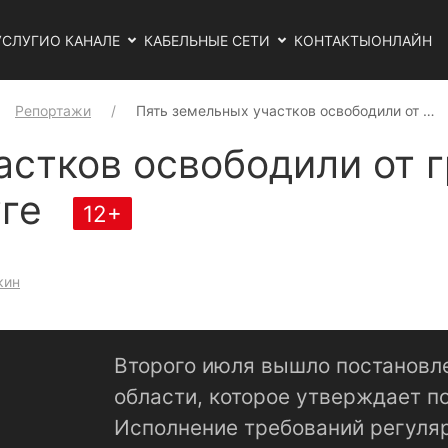
УСЛУГИ
О КАНАЛЕ
КАБЕЛЬНЫЕ СЕТИ
КОНТАКТЫ
ОНЛАЙН
Репортажи
Пять земельных участков освободили от …
астков освободили от 
уге
12+
кин
Второго июля вышло постановл
области, которое утверждает п
Исполнение требований регуля