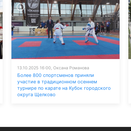
13.10.2025 16:00, Оксана Романова
Более 800 спортсменов приняли
участие в традиционном осеннем
турнире по карате на Кубок городского
округа Щелково