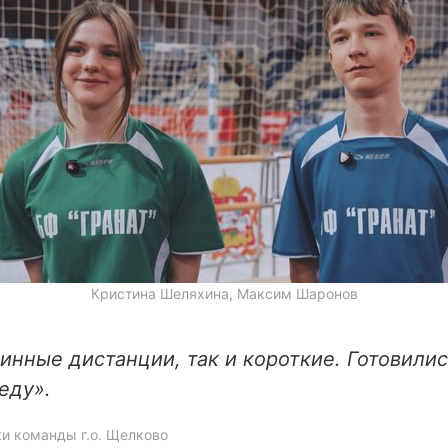
Кристина Шеляхина, Максим Шаронов
инные дистанции, так и короткие. Готовили
еду».
и команды г.о. Щелково