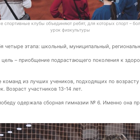
 спортивные клубы объединяют ребят, для которых спорт – бо
урок физкультуры
я четыре этапа: школьный, муниципальный, региональ
я цель – приобщение подрастающего поколения к здор
 команд из лучших учеников, подходящих по возрасту
к. Возраст участников 13-14 лет.
победу одержала сборная гимназии № 6. Именно она п