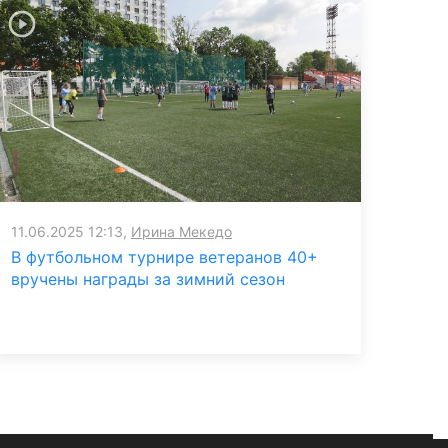
11.06.2025 12:13,
Ирина Мекедо
В футбольном турнире ветеранов 40+
вручены награды за зимний сезон