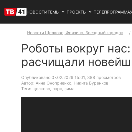
НОВОСТИ
ТЕМЫ
ПРОЕКТЫ
ТЕЛЕПРОГРАММА
Новости Щелково, Фрязино, Звездный городок
Роботы вокруг нас:
расчищали новейш
Опубликовано 07.02.2026 15:01
, 388 просмотров
Автор:
Анна Оноприенко
,
Никита Буренков
Теги: щелково, парк, зима