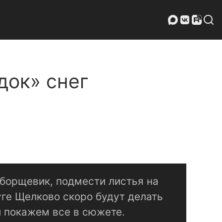
док» снег
 борщевик, подмести листья на
уге Щелково скоро будут делать
и покажем все в сюжете.