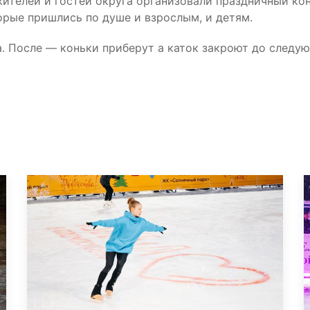
ителей и гостей округа организовали праздничный ко
орые пришлись по душе и взрослым, и детям.
а. После — коньки приберут а каток закроют до следу