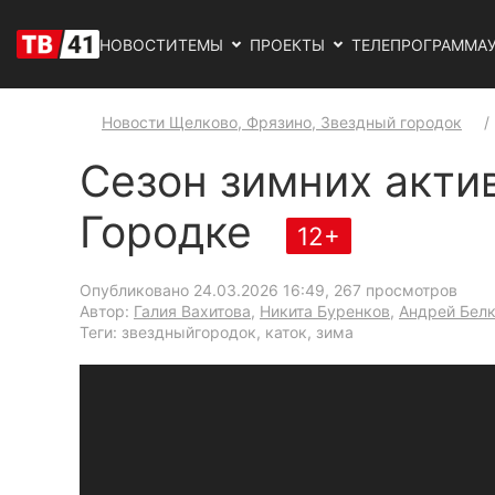
НОВОСТИ
ТЕМЫ
ПРОЕКТЫ
ТЕЛЕПРОГРАММА
Новости Щелково, Фрязино, Звездный городок
Сезон зимних акти
Городке
12+
Опубликовано 24.03.2026 16:49
, 267 просмотров
Автор:
Галия Вахитова
,
Никита Буренков
,
Андрей Бел
Теги: звездныйгородок, каток, зима