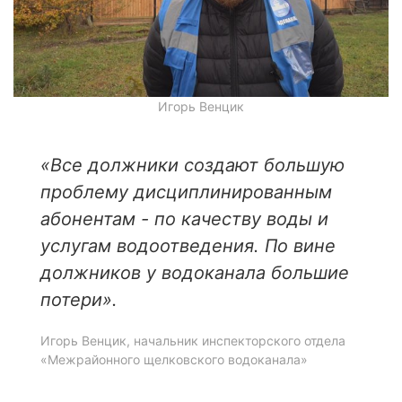
Игорь Венцик
«Все должники создают большую
проблему дисциплинированным
абонентам - по качеству воды и
услугам водоотведения. По вине
должников у водоканала большие
потери»
.
Игорь Венцик, начальник инспекторского отдела
«Межрайонного щелковского водоканала»