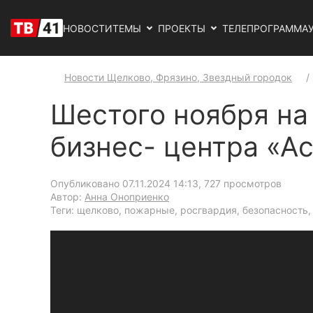
НОВОСТИ
ТЕМЫ
ПРОЕКТЫ
ТЕЛЕПРОГРАММА
Новости Щелково, Фрязино, Звездный городок
Шестого ноября на
бизнес- центра «А
Опубликовано 07.11.2024 14:13
, 727 просмотров
Автор:
Анна Оноприенко
Теги: щелково, пожарные, росгвардия, безопасность,