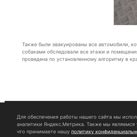
Также были эвакуированы все автомобили, ко
собаками обследовали все этажи и помещения
проведена по установленному алгоритму в кр
Для обеспечения работы нашего сайта мы исполь
аналитики Яндекс.Метрика. Также мы являемся у
Политика конфиденциальности
Согласие на о
что принимаете нашу
политику конфиденциальн
© 2004 - 2026 Сетевое издание Щёлковское ТВ. Свидет