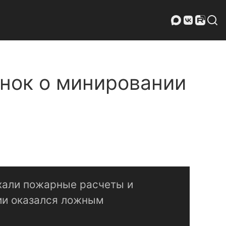
онок о минировании
хали пожарные расчеты и
ии оказался ложным