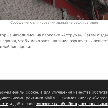
Сообщения о минировании зданий не редки сегодня
торые находились на парковке «Аструма». Затем к зда
 здания, чтобы исключить наличие взрывчатых вещест
атчайшие сроки.
зуем файлы cookie, а для улучшения качества обслужи
частниками рейтинга Mail.ru. Нажимая кнопку «Соглас
бработку персональных данных
RSS-лента
ости
и даёте своё
согласие на обработку персональны
ельство о регистрации СМИ
ЭЛ № ФС 77 - 79754 от 07.12.2020 г.
В