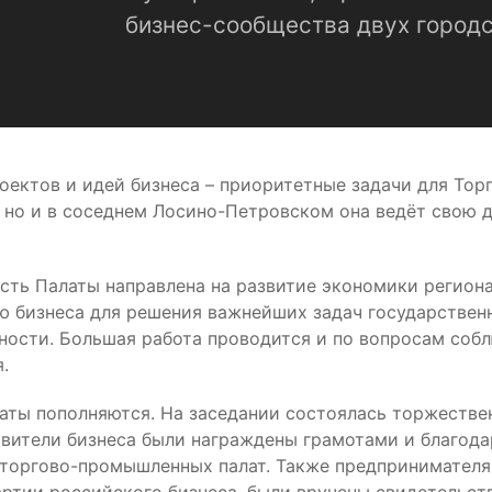
бизнес-сообщества двух городс
оектов и идей бизнеса – приоритетные задачи для Тор
но и в соседнем Лосино-Петровском она ведёт свою де
сть Палаты направлена на развитие экономики региона
 бизнеса для решения важнейших задач государственн
ьности. Большая работа проводится и по вопросам соб
.
ты пополняются. На заседании состоялась торжествен
авители бизнеса были награждены грамотами и благо
 торгово-промышленных палат. Также предпринимателя