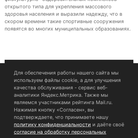
открытого типа для укрепления массового
здоровья населения и выразили надежду, что в
скором времени такие спортивные сооружения
появятся во многих муниципальных образованиях.
Для обеспечения работы нашего сайта мы
используем файлы cookie, а для улучшения
Политика конфиденциальности
качества обслуживания - сервис веб-
аналитики Яндекс.Метрика. Также мы
Согласие на обработку персональных данных
являемся участниками рейтинга Mail.ru.
Нажимая кнопку «Согласен», вы
RSS-лента
подтверждаете, что принимаете нашу
политику конфиденциальности
и даёте своё
© 2004 - 2026 Сетевое издание Щёлковское ТВ.
согласие на обработку персональных
Свидетельство о регистрации СМИ