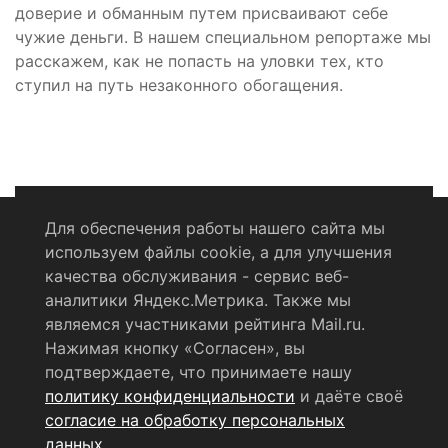
доверие и обманным путем присваивают себе
чужие деньги. В нашем специальном репортаже мы
расскажем, как не попасть на уловки тех, кто
ступил на путь незаконного обогащения.
Для обеспечения работы нашего сайта мы
используем файлы cookie, а для улучшения
Политика конфиденциальности
качества обслуживания - сервис веб-
аналитики Яндекс.Метрика. Также мы
Согласие на обработку персональных данных
являемся участниками рейтинга Mail.ru.
Нажимая кнопку «Согласен», вы
RSS-лента
подтверждаете, что принимаете нашу
политику конфиденциальности
и даёте своё
© 2004 - 2026 Сетевое издание Щёлковское ТВ.
согласие на обработку персональных
Свидетельство о регистрации СМИ
данных
.