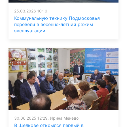
25.03.2026 10:19
Коммунальную технику Подмосковья
перевели в весенне-летний режим
эксплуатации
30.06.2025 12:29,
Ирина Мекедо
В Щелкове открылся первый в