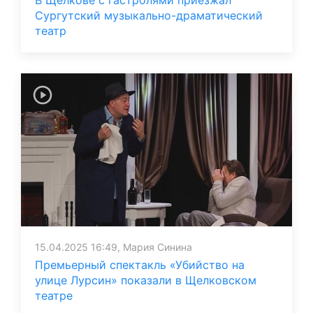
В Щелкове с гастролями приезжал
Сургутский музыкально-драматический
театр
15.04.2025 16:49, Мария Синина
Премьерный спектакль «Убийство на
улице Лурсин» показали в Щелковском
театре