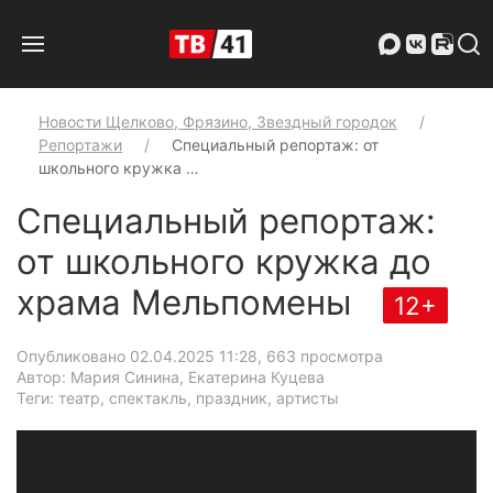
Новости Щелково, Фрязино, Звездный городок
Репортажи
Специальный репортаж: от
школьного кружка …
Специальный репортаж:
от школьного кружка до
храма Мельпомены
12+
Опубликовано 02.04.2025 11:28
, 663 просмотра
Автор: Мария Синина, Екатерина Куцева
Теги: театр, спектакль, праздник, артисты