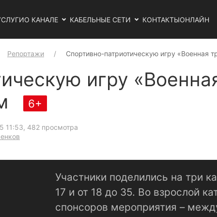
УСЛУГИ
О КАНАЛЕ
КАБЕЛЬНЫЕ СЕТИ
КОНТАКТЫ
ОНЛАЙН
Репортажи
Спортивно-патриотическую игру «Военная т
ическую игру «Военная
ом
6+
5 11:53
, 482 просмотра
ренков
Участники поделились на три кат
17 и от 18 до 35. Во взрослой к
спонсоров мероприятия – межд