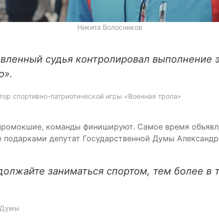
Никита Волосников
овленный судья контролировал выполнение 
ю».
атор спортивно-патриотической игры «Военная тропа»
 промокшие, команды финишируют. Самое время объявл
е подарками депутат Государственной Думы Александр
одолжайте заниматься спортом, тем более в 
й Думы