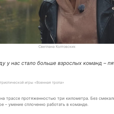
Светлана Колтовских
оду у нас стало больше взрослых команд – пя
атриотической игры «Военная тропа»
на трассе протяженностью три километра. Без смекал
ое – умение сплоченно работать в команде.