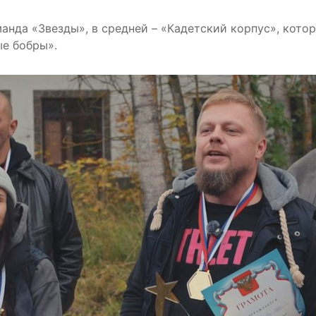
анда «Звезды», в средней – «Кадетский корпус», кото
ые бобры».