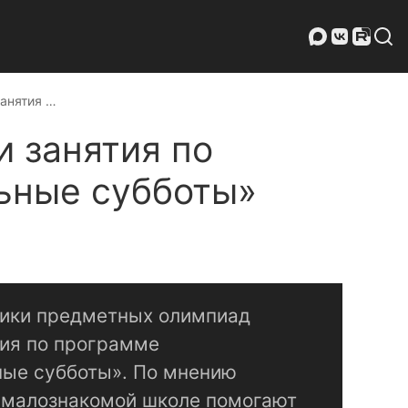
анятия …
 занятия по
ьные субботы»
ники предметных олимпиад
тия по программе
ые субботы». По мнению
в малознакомой школе помогают