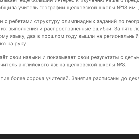
вызывает ещё больший интерес к изучению нашего пред
ообщила учитель географии щёлковской школы №13 им.
ли с ребятами структуру олимпиадных заданий по геог
 их выполнения и распространённые ошибки. За пять 
му языку, два в прошлом году вышли на региональный э
о на руку.
ёт свои навыки и показывает свои результаты с детьми
учитель английского языка щёлковской школы №8.
тие более сорока учителей. Занятия расписаны до дек