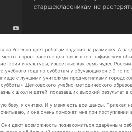
старшеклассникам не растерят
ана Устенко даёт ребятам задания на разминку. А зао
 место в пространстве для разных географических объ
истории и культуры, известные как семь чудес России
о учебного года по субботам у обучающихся с 9-го по
пиаде с лучшими учителями-предметниками городского
субботы» Щёлковского учебно-методического образова
азных школ и детей, показавших высокий результат в
ю базу, я считаю. И у меня есть все шансы. Приехал н
считываю, и она очень поможет мне при поступлении в
. Они дают возможность познакомиться одарённым реб