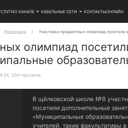
УСЛУГИ
О КАНАЛЕ
КАБЕЛЬНЫЕ СЕТИ
КОНТАКТЫ
ОНЛАЙН
Репортажи
Участники предметных олимпиад посетили з
ных олимпиад посетили
ипальные образовател
15:04
, 3241 просмотр
В щёлковской школе №8 участ
посетили дополнительные заня
«Муниципальные образовательн
учителей, такие факультативы 