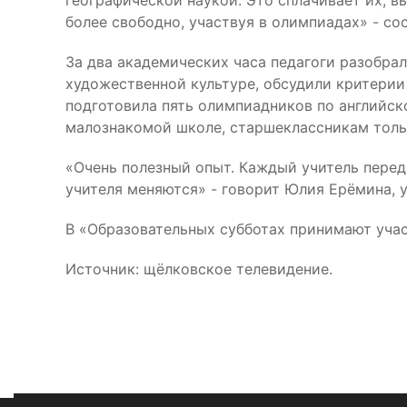
географической наукой. Это сплачивает их, 
более свободно, участвуя в олимпиадах» - с
За два академических часа педагоги разобра
художественной культуре, обсудили критерии
подготовила пять олимпиадников по английско
малознакомой школе, старшеклассникам тольк
«Очень полезный опыт. Каждый учитель переда
учителя меняются» - говорит Юлия Ерёмина, 
В «Образовательных субботах принимают учас
Источник: щёлковское телевидение.