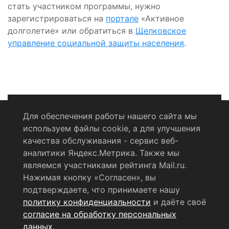
стать участником программы, нужно
зарегистрироваться на
портале
«Активное
долголетие» или обратиться в
Щелковское
управление социальной защиты населения
.
Для обеспечения работы нашего сайта мы
используем файлы cookie, а для улучшения
Политика конфиденциальности
качества обслуживания - сервис веб-
аналитики Яндекс.Метрика. Также мы
Согласие на обработку персональных данных
являемся участниками рейтинга Mail.ru.
Нажимая кнопку «Согласен», вы
RSS-лента
подтверждаете, что принимаете нашу
политику конфиденциальности
и даёте своё
© 2004 - 2026 Сетевое издание Щёлковское ТВ.
согласие на обработку персональных
Свидетельство о регистрации СМИ
данных
.