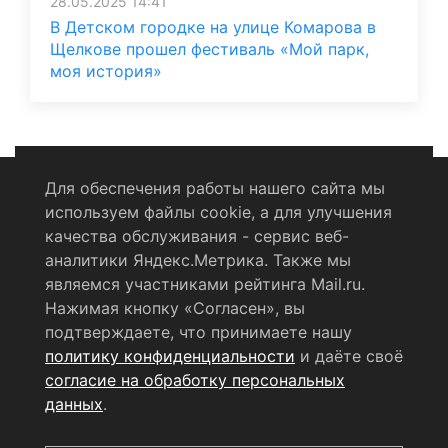
28.05.2025 14:41
В Детском городке на улице Комарова в
Щелкове прошел фестиваль «Мой парк,
моя история»
Для обеспечения работы нашего сайта мы
используем файлы cookie, а для улучшения
Политика конфиденциальности
качества обслуживания - сервис веб-
аналитики Яндекс.Метрика. Также мы
Согласие на обработку персональных данных
являемся участниками рейтинга Mail.ru.
Нажимая кнопку «Согласен», вы
RSS-лента
подтверждаете, что принимаете нашу
политику конфиденциальности
и даёте своё
© 2004 - 2026 Сетевое издание Щёлковское ТВ.
согласие на обработку персональных
Свидетельство о регистрации СМИ
данных
.
ЭЛ № ФС 77 - 79754 от 07.12.2020 г.
Выдано Федеральной
службой по надзору в сфере связи, информационных