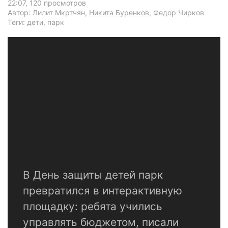
22:07
, 120 просмотров
Автор: Лилит Мкртчян,
Никита Буренков
, Федор Чирков
Теги: дети, парк
В День защиты детей парк
превратился в интерактивную
площадку: ребята учились
управлять бюджетом, писали