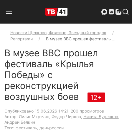
Новости Щелково, Фрязино, Звездный городок
Репортажи
В музее ВВС прошел фестиваль …
В музее ВВС прошел
фестиваль «Крылья
Победы» с
реконструкцией
воздушных боев
12+
Опубликовано 15.06.2026 14:21
, 200 просмотров
Автор: Лилит Мкртчян, Федор Чирков,
Никита Буренков
,
Андрей Белкин
Теги: фестиваль, деньроссии