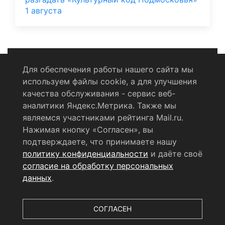
1 августа
Для обеспечения работы нашего сайта мы
используем файлы cookie, а для улучшения
Политика конфиденциальности
качества обслуживания - сервис веб-
аналитики Яндекс.Метрика. Также мы
Согласие на обработку персональных данных
являемся участниками рейтинга Mail.ru.
Нажимая кнопку «Согласен», вы
RSS-лента
подтверждаете, что принимаете нашу
политику конфиденциальности
и даёте своё
© 2004 - 2026 Сетевое издание Щёлковское ТВ.
согласие на обработку персональных
Свидетельство о регистрации СМИ
данных
.
ЭЛ № ФС 77 - 79754 от 07.12.2020 г.
Выдано Федеральной
службой по надзору в сфере связи, информационных
технологий и массовых коммуникаций (РОСКОМНАДЗОР).
СОГЛАСЕН
Учредитель ООО «Телерадиокомпания «Щёлково», главный