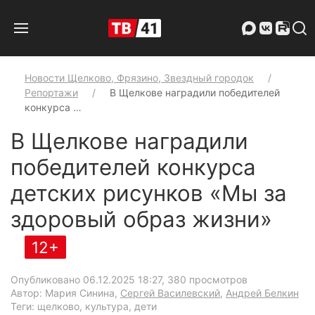
Новости Щелково, Фрязино, Звездный городок
Репортажи
В Щелкове наградили победителей
конкурса …
В Щелкове наградили
победителей конкурса
детских рисунков «Мы за
здоровый образ жизни»
12+
Опубликовано 06.12.2025 18:27
, 380 просмотров
Автор: Мария Синина,
Сергей Василевский
,
Андрей Белкин
Теги: щелково, культура, дети