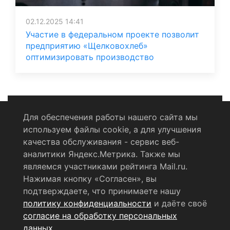
02.12.2025 14:41
Участие в федеральном проекте позволит
предприятию «Щелковохлеб»
оптимизировать производство
Для обеспечения работы нашего сайта мы
используем файлы cookie, а для улучшения
Политика конфиденциальности
качества обслуживания - сервис веб-
аналитики Яндекс.Метрика. Также мы
Согласие на обработку персональных данных
являемся участниками рейтинга Mail.ru.
Нажимая кнопку «Согласен», вы
RSS-лента
подтверждаете, что принимаете нашу
политику конфиденциальности
и даёте своё
© 2004 - 2026 Сетевое издание Щёлковское ТВ.
согласие на обработку персональных
Свидетельство о регистрации СМИ
данных
.