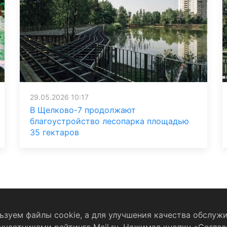
29.05.2026 10:17
В Щелково-7 продолжают
благоустройство лесопарка площадью
35 гектаров
зуем файлы cookie, а для улучшения качества обслужи
бработку персональных данных
RSS-лента