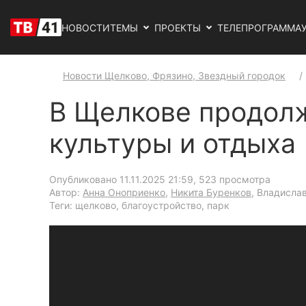
НОВОСТИ
ТЕМЫ
ПРОЕКТЫ
ТЕЛЕПРОГРАММА
Новости Щелково, Фрязино, Звездный городок
В Щелкове продолж
культуры и отдыха
Опубликовано 11.11.2025 21:59
, 523 просмотра
Автор:
Анна Оноприенко
,
Никита Буренков
, Владисла
Теги: щелково, благоустройство, парк