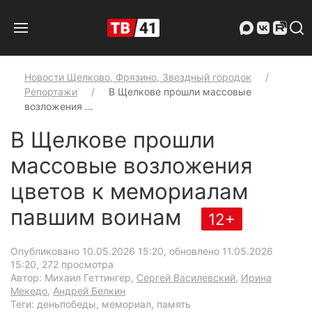
Новости Щелково, Фрязино, Звездный городок
Репортажи
В Щелкове прошли массовые
возложения …
В Щелкове прошли
массовые возложения
цветов к мемориалам
павшим воинам
12+
Опубликовано 10.05.2026 15:20, обновлено 11.05.2026
15:20
, 272 просмотра
Автор: Михаил Геттингер,
Сергей Василевский
,
Ирина
Мекедо
,
Андрей Белкин
Теги: деньпобеды, мемориал, память