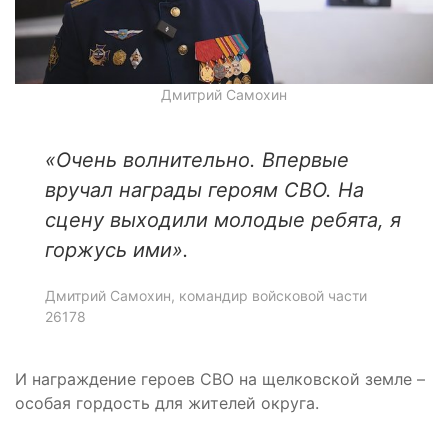
Дмитрий Самохин
«Очень волнительно. Впервые
вручал награды героям СВО. На
сцену выходили молодые ребята, я
горжусь ими»
.
Дмитрий Самохин, командир войсковой части
26178
И награждение героев СВО на щелковской земле –
особая гордость для жителей округа.