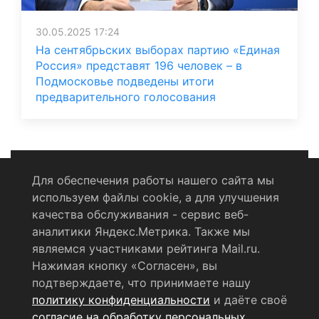
30.05.2025 17:24
На сентябрьских выборах партию «Единая
Россия» представят 196 человек – в
Подмосковье подведены итоги
предварительного голосования
Для обеспечения работы нашего сайта мы
используем файлы cookie, а для улучшения
Политика конфиденциальности
качества обслуживания - сервис веб-
аналитики Яндекс.Метрика. Также мы
Согласие на обработку персональных данных
являемся участниками рейтинга Mail.ru.
Нажимая кнопку «Согласен», вы
RSS-лента
подтверждаете, что принимаете нашу
политику конфиденциальности
и даёте своё
© 2004 - 2026 Сетевое издание Щёлковское ТВ.
согласие на обработку персональных