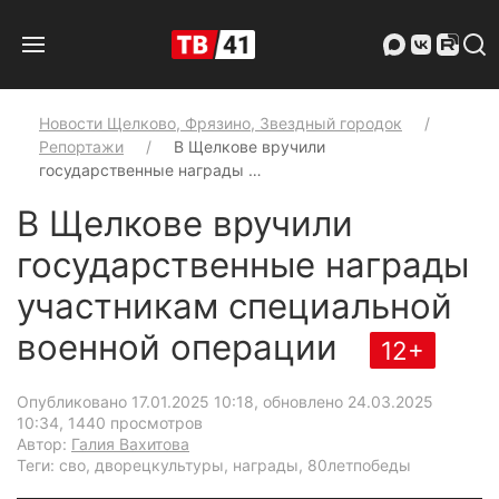
Новости Щелково, Фрязино, Звездный городок
Репортажи
В Щелкове вручили
государственные награды …
В Щелкове вручили
государственные награды
участникам специальной
военной операции
12+
Опубликовано 17.01.2025 10:18, обновлено 24.03.2025
10:34
, 1440 просмотров
Автор:
Галия Вахитова
Теги: сво, дворецкультуры, награды, 80летпобеды