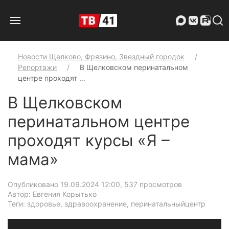
Новости Щелково, Фрязино, Звездный городок
Репортажи
В Щелковском перинатальном
центре проходят …
В Щелковском
перинатальном центре
проходят курсы «Я –
мама»
Опубликовано 19.09.2024 12:00
, 537 просмотров
Автор: Евгения Корытько
Теги: здоровье, здравоохранение, перинатальныйцентр