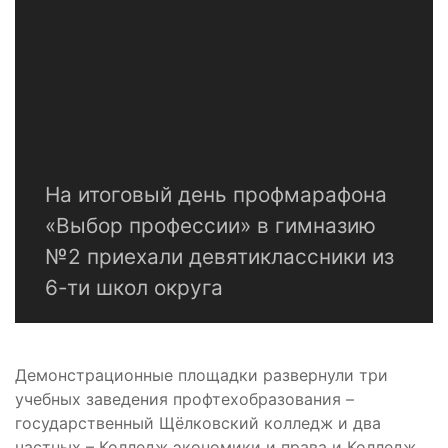
На итоговый день профмарафона
«Выбор профессии» в гимназию
№2 приехали девятиклассники из
6-ти школ округа
Демонстрационные площадки развернули три
учебных заведения профтехобразования –
государственный Щёлковский колледж и два
частных – Колледж экономики и права и Колледж