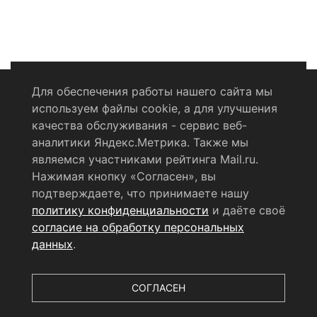
Для обеспечения работы нашего сайта мы
используем файлы cookie, а для улучшения
Политика конфиденциальности
качества обслуживания - сервис веб-
аналитики Яндекс.Метрика. Также мы
Согласие на обработку персональных данных
являемся участниками рейтинга Mail.ru.
Нажимая кнопку «Согласен», вы
RSS-лента
подтверждаете, что принимаете нашу
политику конфиденциальности
и даёте своё
© 2004 - 2026 Сетевое издание Щёлковское ТВ.
согласие на обработку персональных
Свидетельство о регистрации СМИ
данных
.
ЭЛ № ФС 77 - 79754 от 07.12.2020 г.
Выдано Федеральной
службой по надзору в сфере связи, информационных
технологий и массовых коммуникаций (РОСКОМНАДЗОР).
СОГЛАСЕН
Учредитель ООО «Телерадиокомпания «Щёлково», главный
редактор
Беляева Е.М.
Все права защищены.