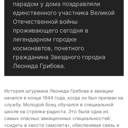
парадом у дома поздравляли
единственного участника Великой
Отечественной войны
проживающего сегодня в
легендарном городке
космонавтов, почетного
гражданина Звездного городка
Леонида Грибова.
История штурмана Леонида Грибова в авиации
начался в конце 1944 года, когда он был призван на
службу. Молодой боец обучался в специальной
школе на стрелка-радиста. Это была одна из
самых опасных авиационных специальностей:
«сидеть в хвосте самолета», обеспечивая связь и