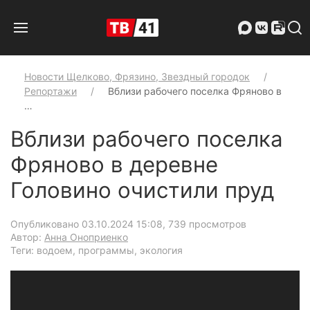
Новости Щелково, Фрязино, Звездный городок
Репортажи
Вблизи рабочего поселка Фряново в
…
Вблизи рабочего поселка
Фряново в деревне
Головино очистили пруд
Опубликовано 03.10.2024 15:08
, 739 просмотров
Автор:
Анна Оноприенко
Теги: водоем, программы, экология