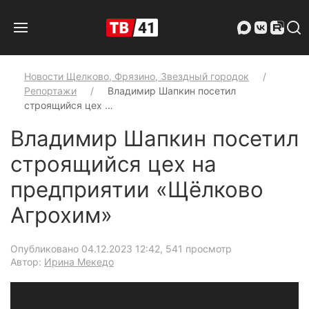
Новости Щелково, Фрязино, Звездный городок
Репортажи
Владимир Шапкин посетил
строящийся цех …
Владимир Шапкин посетил
строящийся цех на
предприятии «Щёлково
Агрохим»
Опубликовано 04.12.2023 12:42
, 541 просмотр
Автор:
Ирина Мекедо