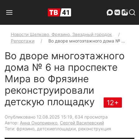
Новости Щелково, Фрязино, Звездный городок
Репортажи
Во дворе многоэтажного дома № …
Во дворе многоэтажного
дома № 6 на проспекте
Мира во Фрязине
реконструировали
детскую площадку
12+
Опубликовано 12.08.2025 15:19
, 634 просмотра
Автор:
Анна Оноприенко
,
Сергей Василевский
Теги: фрязино, детскиеплощадки, реконструкция