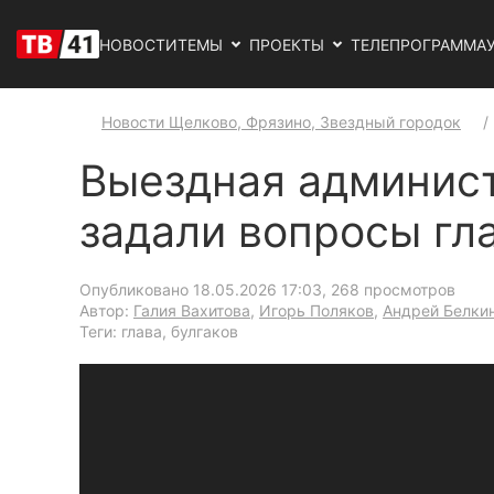
НОВОСТИ
ТЕМЫ
ПРОЕКТЫ
ТЕЛЕПРОГРАММА
Новости Щелково, Фрязино, Звездный городок
Выездная админист
задали вопросы г
Опубликовано 18.05.2026 17:03
, 268 просмотров
Автор:
Галия Вахитова
,
Игорь Поляков
,
Андрей Белки
Теги: глава, булгаков