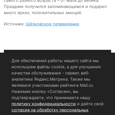
самого разного возраста – от мала до велика.
Праздник получился запоминающимся и подарил
много ярких, положительных эмоций.
Источник:
Щёлковское телевидение
.
Для обеспечения работы нашего сайта мы
используем файлы cookie, а для улучшения
Политика конфиденциальности
качества обслуживания - сервис веб-
аналитики Яндекс.Метрика. Также мы
Согласие на обработку персональных данных
являемся участниками рейтинга Mail.ru.
Нажимая кнопку «Согласен», вы
RSS-лента
подтверждаете, что принимаете нашу
политику конфиденциальности
и даёте своё
© 2004 - 2026 Сетевое издание Щёлковское ТВ.
согласие на обработку персональных
Свидетельство о регистрации СМИ